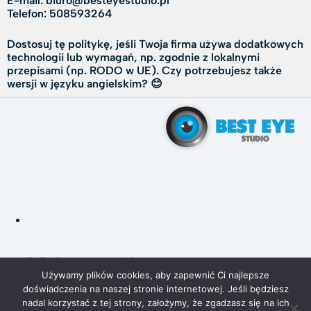
E-mail: biuro@besteyestudio.pl
Telefon: 508593264
Dostosuj tę politykę, jeśli Twoja firma używa dodatkowych
technologii lub wymagań, np. zgodnie z lokalnymi
przepisami (np. RODO w UE). Czy potrzebujesz także
wersji w języku angielskim? 😊
Polityka prywatności
Ciasteczka 🍪
Używamy plików cookies, aby zapewnić Ci najlepsze
doświadczenia na naszej stronie internetowej. Jeśli będziesz
nadal korzystać z tej strony, założymy, że zgadzasz się na ich