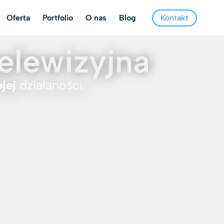
Kontakt
Oferta
Portfolio
O nas
Blog
telewizyjna
jej
działaności.