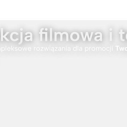
kcja filmowa i 
pleksowe rozwiązania dla promocji
Two